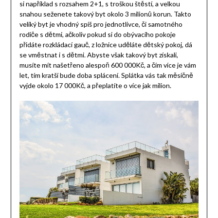
si například s rozsahem 2+1, s troškou štěstí, a velkou
snahou seženete takový byt okolo 3 milionů korun. Takto
veliký byt je vhodný spíš pro jednotlivce, či samotného
rodiče s dětmi, ačkoliv pokud si do obývacího pokoje
přidáte rozkládací gauč, z ložnice uděláte dětský pokoj, dá
se vměstnat i s dětmi. Abyste však takový byt získali,
musíte mít našetřeno alespoň 600 000Kč, a čím více je vám
let, tím kratší bude doba splácení. Splátka vás tak měsíčně
vyjde okolo 17 000Kč, a přeplatíte o více jak milion.