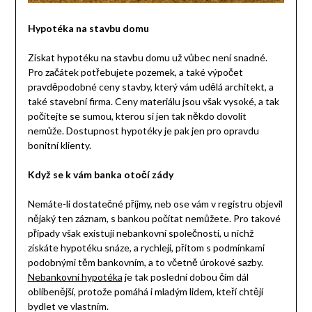
Hypotéka na stavbu domu
Získat hypotéku na stavbu domu už vůbec není snadné.
Pro začátek potřebujete pozemek, a také výpočet
pravděpodobné ceny stavby, který vám udělá architekt, a
také stavební firma. Ceny materiálu jsou však vysoké, a tak
počítejte se sumou, kterou si jen tak někdo dovolit
nemůže. Dostupnost hypotéky je pak jen pro opravdu
bonitní klienty.
Když se k vám banka otočí zády
Nemáte-li dostatečné příjmy, neb ose vám v registru objevil
nějaký ten záznam, s bankou počítat nemůžete. Pro takové
případy však existují nebankovní společnosti, u nichž
získáte hypotéku snáze, a rychleji, přitom s podmínkami
podobnými těm bankovním, a to včetně úrokové sazby.
Nebankovní hypotéka
je tak poslední dobou čím dál
oblíbenější, protože pomáhá i mladým lidem, kteří chtějí
bydlet ve vlastním.