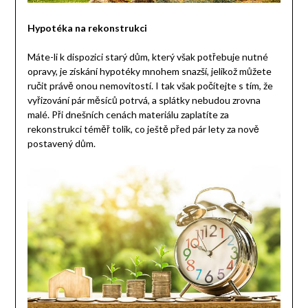
Hypotéka na rekonstrukci
Máte-li k dispozici starý dům, který však potřebuje nutné
opravy, je získání hypotéky mnohem snazší, jelikož můžete
ručit právě onou nemovitostí. I tak však počítejte s tím, že
vyřizování pár měsíců potrvá, a splátky nebudou zrovna
malé. Při dnešních cenách materiálu zaplatíte za
rekonstrukci téměř tolik, co ještě před pár lety za nově
postavený dům.