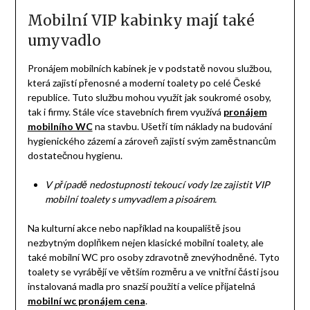
Mobilní VIP kabinky mají také
umyvadlo
Pronájem mobilních kabinek je v podstatě novou službou,
která zajistí přenosné a moderní toalety po celé České
republice. Tuto službu mohou využít jak soukromé osoby,
tak i firmy. Stále více stavebních firem využívá
pronájem
mobilního WC
na stavbu. Ušetří tím náklady na budování
hygienického zázemí a zároveň zajistí svým zaměstnancům
dostatečnou hygienu.
V případě nedostupnosti tekoucí vody lze zajistit VIP
mobilní toalety s umyvadlem a pisoárem.
Na kulturní akce nebo například na koupaliště jsou
nezbytným doplňkem nejen klasické mobilní toalety, ale
také mobilní WC pro osoby zdravotně znevýhodněné. Tyto
toalety se vyrábějí ve větším rozměru a ve vnitřní části jsou
instalovaná madla pro snazší použití a velice přijatelná
mobilní wc pronájem cena
.