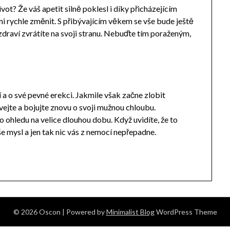
vot? Že váš apetit silně poklesl i díky přicházejícím
i rychle změnit. S přibývajícím věkem se vše bude ještě
zdraví zvrátíte na svoji stranu. Nebuďte tím poraženým,
 a o své pevné erekci. Jakmile však začne zlobit
vejte a bojujte znovu o svoji mužnou chloubu.
o ohledu na velice dlouhou dobu. Když uvidíte, že to
e mysl a jen tak nic vás z nemocí nepřepadne.
© 2026 Oscon
| Powered by
Minimalist Blog
WordPress Theme