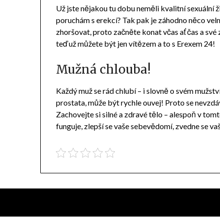
Už jste nějakou tu dobu neměli kvalitní sexuální ži
poruchám s
erekcí
? Tak pak je záhodno něco velm
zhoršovat, proto začněte konat včas ať čas a své 
teď už můžete být jen vítězem a to s Erexem 24!
Mužná chlouba!
Každý muž se rád chlubí – i slovně o svém mužství
prostata, může být rychle ouvej! Proto se nevzdá
Zachovejte si silné a zdravé tělo – alespoň v tomt
funguje, zlepší se vaše sebevědomí, zvedne se vaš