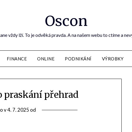
Oscon
ane vždy lží. To je odvěká pravda. A na našem webu to ctíme a ne
FINANCE
ONLINE
PODNIKÁNÍ
VÝROBKY
to praskání přehrad
o v
4. 7. 2025
od