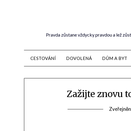
Pravda zůstane vždycky pravdou a lež zůst
CESTOVÁNÍ
DOVOLENÁ
DŮM A BYT
Zažijte znovu 
Zveřejněn