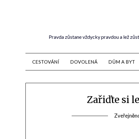
Pravda zůstane vždycky pravdou a lež zůst
CESTOVÁNÍ
DOVOLENÁ
DŮM A BYT
Zařiďte si 
Zveřejněn