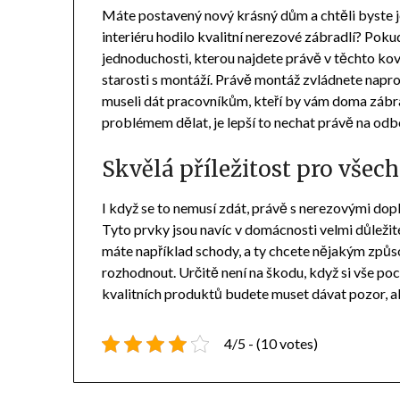
Máte postavený nový krásný dům a chtěli byste je
interiéru hodilo kvalitní
nerezové zábradlí
? Pokud
jednoduchosti, kterou najdete právě v těchto ko
starosti s montáží. Právě montáž zvládnete napros
museli dát pracovníkům, kteří by vám doma zábrad
problémem dělat, je lepší to nechat právě na odb
Skvělá příležitost pro všec
I když se to nemusí zdát, právě s nerezovými dopl
Tyto prvky jsou navíc v domácnosti velmi důležité
máte například schody, a ty chcete nějakým způs
rozhodnout. Určitě není na škodu, když si vše po
kvalitních produktů budete muset dávat pozor, a
4/5 - (10 votes)