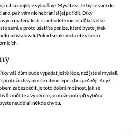
j mít co nejlépe vyladěný? Myslíte si, že by se vám do
 ano, pak vám nic nebrání si jej pořídit. Díky
vových materiálech, si nebudete muset dělat velké
to sami, a proto ušetříte peníze, které byste jinak
lí nainstalovali. Pokud se ale nechcete s tímto
ornících.
hny
ňky váš dům bude vypadat ještě lépe, než jste si mysleli.
, protože díky nim se cítíme lépe a bezpečněji. Když
obem zabezpečit, je toto dobrá možnost, jak se
ctivě změříte a vyberete, protože poté při výběru
byste neudělali někde chybu.