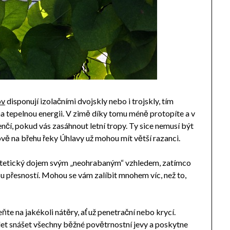
ov
disponují izolačními dvojskly nebo i trojskly, tím
na tepelnou energii. V zimě díky tomu méně protopíte a v
nčí, pokud vás zasáhnout letní tropy. Ty sice nemusí být
hově na břehu řeky Úhlavy už mohou mít větší razanci.
stetický dojem svým „neohrabaným“ vzhledem, zatímco
ou přesností. Mohou se vám zalíbit mnohem víc, než to,
te na jakékoli nátěry, ať už penetrační nebo krycí.
let snášet všechny běžné povětrnostní jevy a poskytne