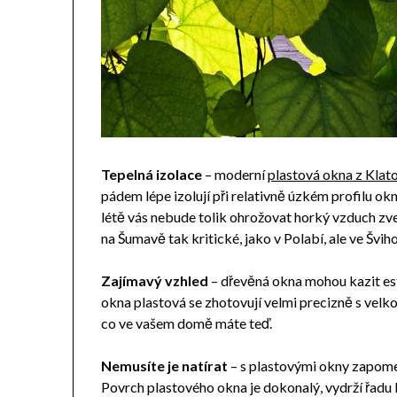
Tepelná izolace
– moderní
plastová okna z Klat
pádem lépe izolují při relativně úzkém profilu ok
létě vás nebude tolik ohrožovat horký vzduch zve
na Šumavě tak kritické, jako v Polabí, ale ve Švi
Zajímavý vzhled
– dřevěná okna mohou kazit e
okna plastová se zhotovují velmi precizně s velk
co ve vašem domě máte teď.
Nemusíte je natírat
– s plastovými okny zapomeň
Povrch plastového okna je dokonalý, vydrží řadu 