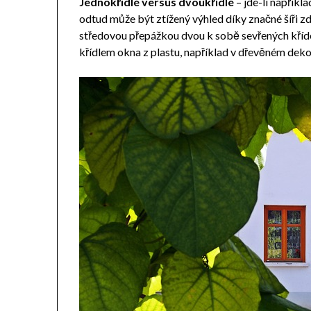
Jednokřídlé versus dvoukřídlé
– jde-li napřík
odtud může být ztížený výhled díky značné šíři 
středovou přepážkou dvou k sobě sevřených křídel
křídlem okna z plastu, například v dřevěném dekor