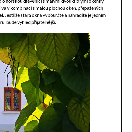
lad o horskou dřevěnici s malými dvoukřídlými okénky,
zdiva v kombinaci s malou plochou oken, přepažených
. Jestliže stará okna vybouráte a nahradíte je jedním
u, bude výhled přijatelnější.