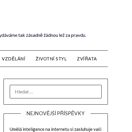
vydáváme tak zásadně žádnou lež za pravdu.
VZDĚLÁNÍ
ŽIVOTNÍ STYL
ZVÍŘATA
NEJNOVĚJŠÍ PŘÍSPĚVKY
Umělá inteligence na internetu si zasluhuje vaši