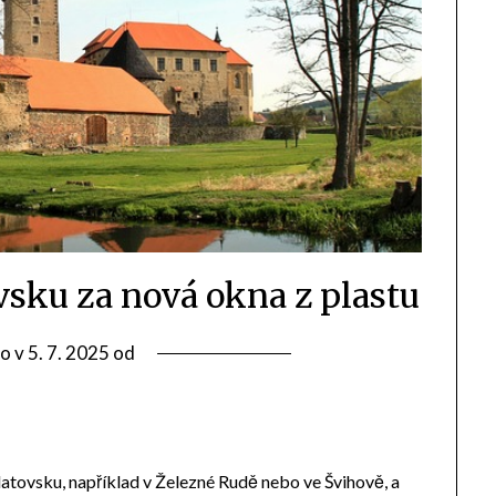
sku za nová okna z plastu
o v
5. 7. 2025
od
Klatovsku, například v Železné Rudě nebo ve Švihově, a