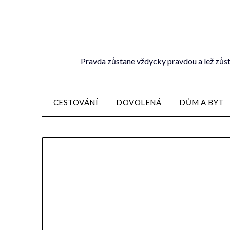
Pravda zůstane vždycky pravdou a lež zůst
CESTOVÁNÍ
DOVOLENÁ
DŮM A BYT