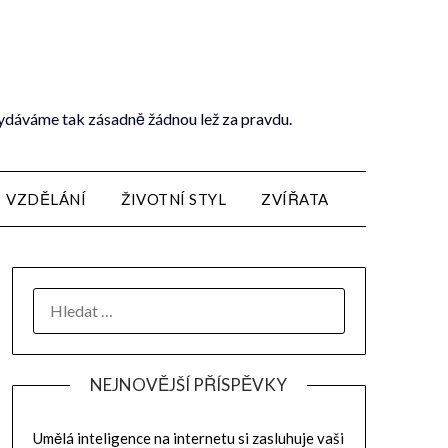
vydáváme tak zásadně žádnou lež za pravdu.
VZDĚLÁNÍ
ŽIVOTNÍ STYL
ZVÍŘATA
NEJNOVĚJŠÍ PŘÍSPĚVKY
Umělá inteligence na internetu si zasluhuje vaši