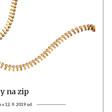
y na zip
o v
12. 9. 2019
od