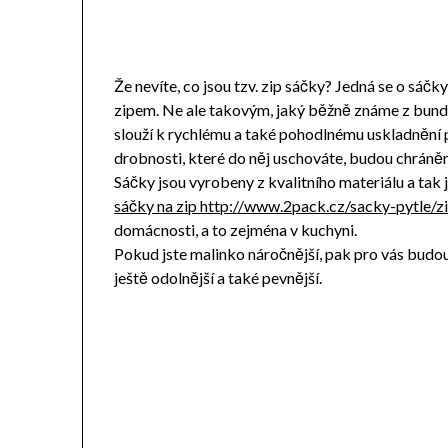
Že nevíte, co jsou tzv. zip sáčky? Jedná se o sáčk
zipem. Ne ale takovým, jaký běžně známe z bund 
slouží k rychlému a také pohodlnému uskladnění p
drobnosti, které do něj uschováte, budou chráněn
Sáčky jsou vyrobeny z kvalitního materiálu a tak j
sáčky na zip http://www.2pack.cz/sacky-pytle/
domácnosti, a to zejména v kuchyni.
Pokud jste malinko náročnější, pak pro vás budou 
ještě odolnější a také pevnější.