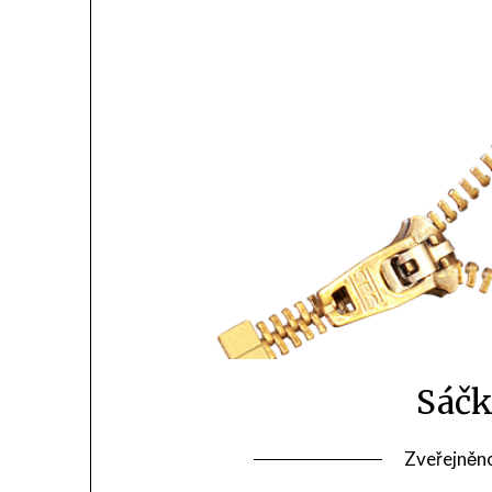
Sáčk
Zveřejněn