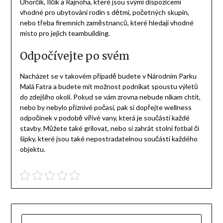
Uhorčík, Ilčík a Rajnoha, které jsou svými dispozicemi
vhodné pro ubytování rodin s dětmi, početných skupin,
nebo třeba firemních zaměstnanců, které hledají vhodné
místo pro jejich teambuilding.
Odpočívejte po svém
Nacházet se v takovém případě budete v Národním Parku
Malá Fatra a budete mít možnost podnikat spoustu výletů
do zdejšího okolí. Pokud se vám zrovna nebude nikam chtít,
nebo by nebylo příznivé počasí, pak si dopřejte wellness
odpočinek v podobě vířivé vany, která je součástí každé
stavby. Můžete také grilovat, nebo si zahrát stolní fotbal či
šipky, které jsou také nepostradatelnou součástí každého
objektu.