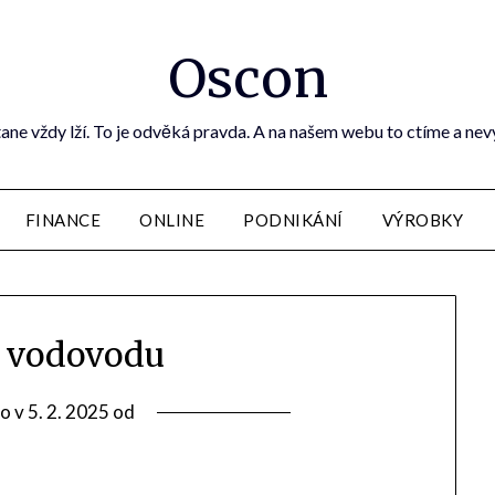
Oscon
ane vždy lží. To je odvěká pravda. A na našem webu to ctíme a ne
FINANCE
ONLINE
PODNIKÁNÍ
VÝROBKY
 vodovodu
o v
5. 2. 2025
od