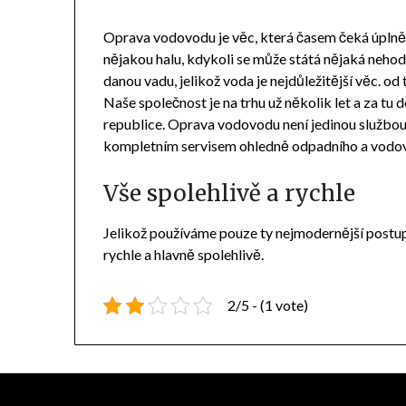
Oprava vodovodu je věc, která časem čeká úplně
nějakou halu, kdykoli se může státá nějaká nehod
danou vadu, jelikož voda je nejdůležitější věc. od 
Naše společnost je na trhu už několik let a za t
republice. Oprava vodovodu není jedinou službo
kompletním servisem ohledně odpadního a vodov
Vše spolehlivě a rychle
Jelikož používáme pouze ty nejmodernější postup
rychle a hlavně spolehlivě.
2/5 - (1 vote)