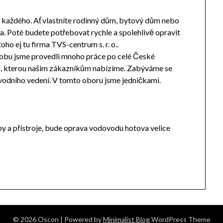
 každého. Ať vlastníte rodinný dům, bytový dům nebo
a. Poté budete potřebovat rychle a spolehlivě opravit
toho ej tu firma TVS-centrum s. r. o..
u dobu jsme provedli mnoho práce po celé České
u, kterou našim zákazníkům nabízíme. Zabýváme se
odního vedení. V tomto oboru jsme jedničkami.
y a přístroje, bude
oprava vodovodu
hotova velice
© 2026 Oscon
| Powered by
Minimalist Blog
WordPress Theme