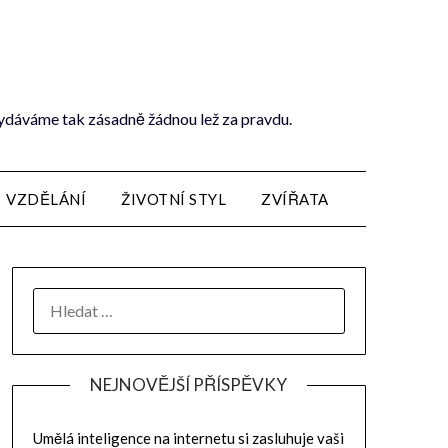
vydáváme tak zásadně žádnou lež za pravdu.
VZDĚLÁNÍ
ŽIVOTNÍ STYL
ZVÍŘATA
NEJNOVĚJŠÍ PŘÍSPĚVKY
Umělá inteligence na internetu si zasluhuje vaši