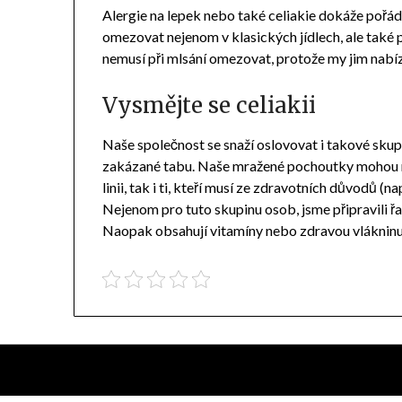
Alergie na lepek nebo také celiakie dokáže pořád
omezovat nejenom v klasických jídlech, ale také př
nemusí při mlsání omezovat, protože my jim nab
Vysmějte se celiakii
Naše společnost se snaží oslovovat i takové skupi
zakázané tabu. Naše mražené pochoutky mohou mlsa
linii, tak i ti, kteří musí ze zdravotních důvodů (n
Nejenom pro tuto skupinu osob, jsme připravili ř
Naopak obsahují vitamíny nebo zdravou vlákninu, 