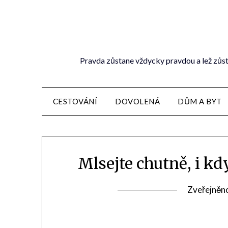
Pravda zůstane vždycky pravdou a lež zůst
CESTOVÁNÍ
DOVOLENÁ
DŮM A BYT
Mlsejte chutně, i kdy
Zveřejněn