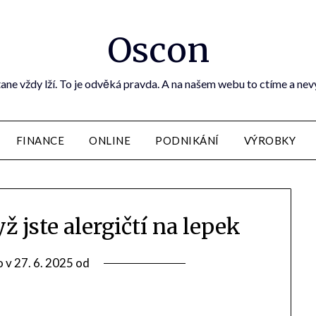
Oscon
ane vždy lží. To je odvěká pravda. A na našem webu to ctíme a ne
FINANCE
ONLINE
PODNIKÁNÍ
VÝROBKY
ž jste alergičtí na lepek
o v
27. 6. 2025
od