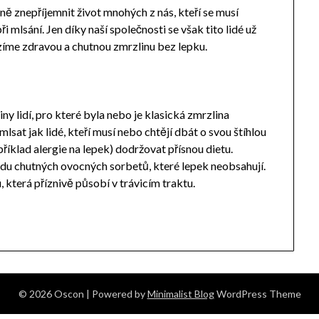
ně znepříjemnit život mnohých z nás, kteří se musí
i mlsání. Jen díky naší společnosti se však tito lidé už
ízíme zdravou a chutnou
zmrzlinu
bez lepku.
ny lidí, pro které byla nebo je klasická zmrzlina
t jak lidé, kteří musí nebo chtějí dbát o svou štíhlou
apříklad alergie na lepek) dodržovat přísnou dietu.
adu chutných ovocných sorbetů, které lepek neobsahují.
která příznivě působí v trávicím traktu.
© 2026 Oscon
| Powered by
Minimalist Blog
WordPress Theme