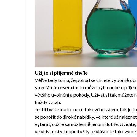
Užijte si příjemné chvíle
Věřte tedy tomu, že pokud se chcete výborně odre
speciálním esencím
to může být mnohem příjem
většího uvolnění a pohody. Užívat si tak můžete n
každý vztah.
Jestli byste měli o něco takového zájem, tak je to
se ponořit do široké nabídky, ve které už nalezne
vybírat, což je samozřejmě jenom dobře. Uvidíte, ž
ve vířivce či v koupeli vždy ozvláštníte takovým