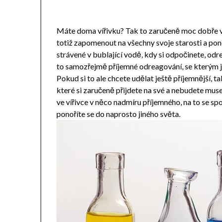
Máte doma vířivku? Tak to zaručeně moc dobře ví
totiž zapomenout na všechny svoje starosti a pono
strávené v bublající vodě, kdy si odpočinete, odr
to samozřejmě příjemné odreagování, se kterým j
Pokud si to ale chcete udělat ještě příjemnější, ta
které si zaručeně přijdete na své a nebudete muse
ve vířivce v něco nadmíru příjemného, na to se sp
ponoříte se do naprosto jiného světa.